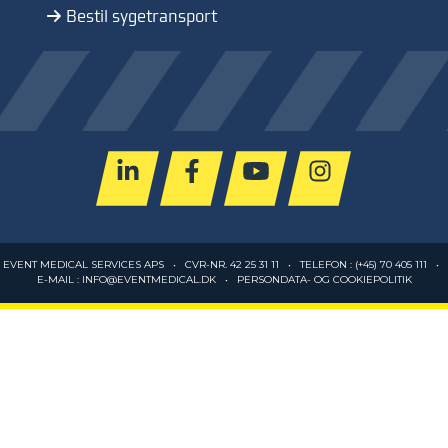
Bestil sygetransport
EVENT MEDICAL SERVICES APS • CVR-NR. 42 25 31 11 • TELEFON :
(+45) 70 405 111
•
E-MAIL :
INFO@EVENTMEDICAL.DK
•
PERSONDATA- OG COOKIEPOLITIK