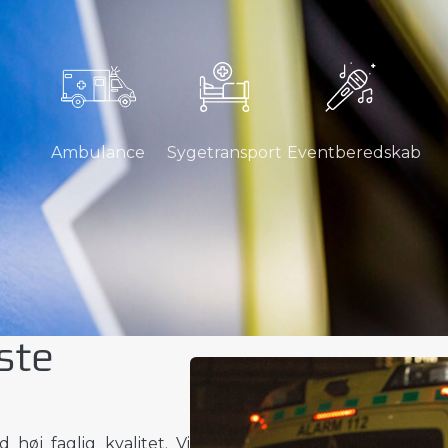
Ambulance
Sygetransport
Eventberedskab
ste
høj faglig kvalitet. Vi