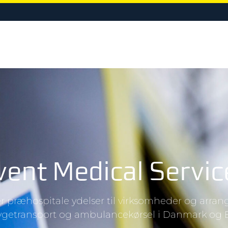
LIGE
EVENTBEREDSKAB
KURSER & UDDANNELSE
OM VIR
vent Medical Servic
der præhospitale ydelser til virksomheder og arra
ygetransport og ambulancekørsel i Danmark og 