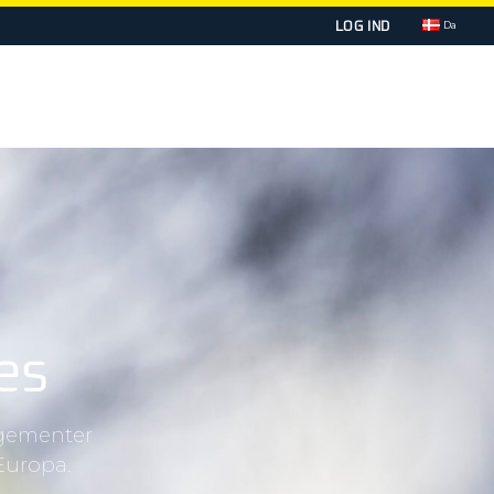
LOG IND
Da
KSOMHEDEN
KONTAKT
es
ngementer
Europa.