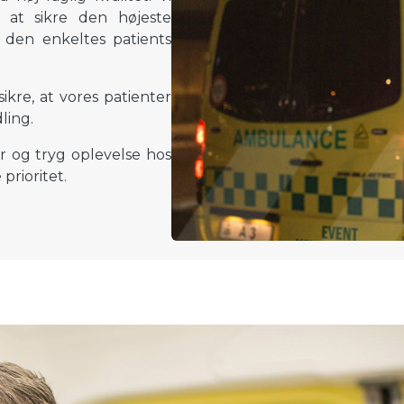
r at sikre den højeste
l den enkeltes patients
kre, at vores patienter
ling.
er og tryg oplevelse hos
prioritet.