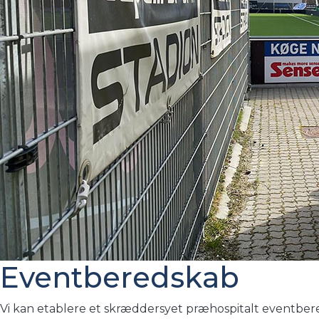
Eventberedskab
Vi kan etablere et skræddersyet præhospitalt eventbered