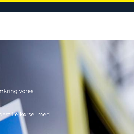
LIGE
EVENTBEREDSKAB
KURSER & UDDANNELSE
OM VIR
omkring vores
estille kørsel med