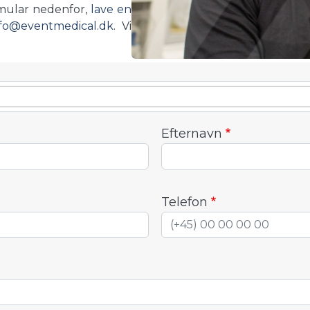
rmular nedenfor,
lave en
nfo@eventmedical.dk
. Vi
Efternavn
Telefon