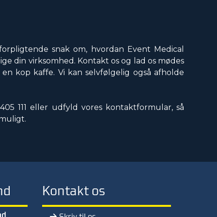
n uforpligtende snak om, hvordan Event Medical
ige din virksomhed. Kontakt os og lad os mødes
n kop kaffe. Vi kan selvfølgelig også afholde
405 111
eller udfyld vores kontaktformular, så
 muligt.
nd
Kontakt os
nd
Skriv til os