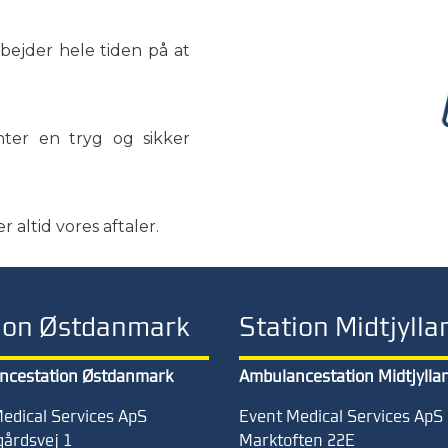
rbejder hele tiden på at
nter en tryg og sikker
 altid vores aftaler.
ion Østdanmark
Station Midtjylla
ncestation Østdanmark
Ambulancestation Midtjylla
edical Services ApS
Event Medical Services ApS
årdsvej 1
Marktoften 22
E