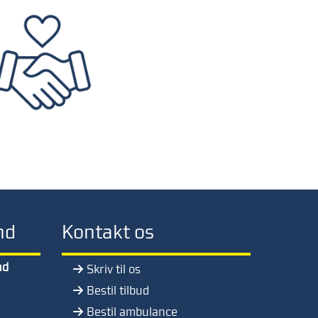
nd
Kontakt os
nd
Skriv til os
Bestil tilbud
Bestil ambulance