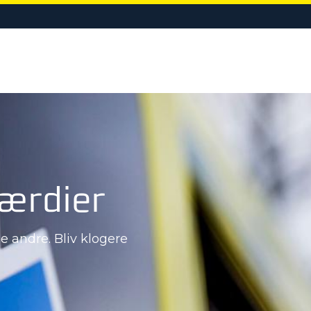
LIGE
EVENTBEREDSKAB
KURSER & UDDANNELSE
OM VIR
værdier
e andre. Bliv klogere