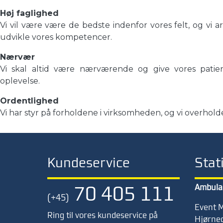
Høj faglighed
Vi vil være være de bedste indenfor vores felt, og vi a
udvikle vores kompetencer.
Nærvær
Vi skal altid være nærværende og give vores patie
oplevelse.
Ordentlighed
Vi har styr på forholdene i virksomheden, og vi overholder
Kundeservice
Stat
70 405 111
Ambula
(+45)
Event M
Ring til vores kundeservice på
Hjørneg